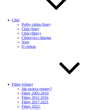
Chór
Próby chóru (foto)
Chór (foto)
Chór (filmy)
Chórzyści i lituriga
Nuty
O chórze
Filmy (różne)
Jak święcą organy?
Filmy 2005-2010
Filmy 2011-2016
Filmy 2017-2021
Filmy 2022-