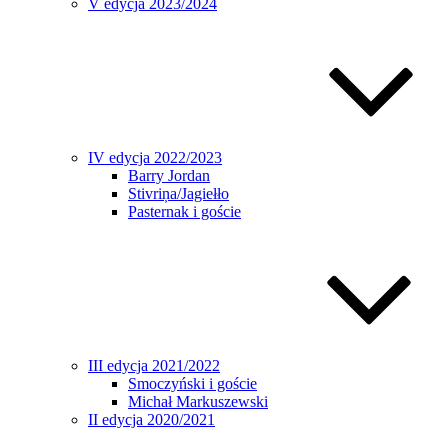
V edycja 2023/2024
IV edycja 2022/2023
Barry Jordan
Stivriņa/Jagiełło
Pasternak i goście
III edycja 2021/2022
Smoczyński i goście
Michał Markuszewski
II edycja 2020/2021