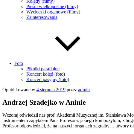
Kolędy (filmy)
Pieśni wielkopostne (filmy)
Wycieczki organowe (filmy)
Zainteresowania
Foto
Pikniki parafialne
Koncert kolęd (foto)
Koncert pasyjny (foto)
Opublikowane w
4 sierpnia 2019
przez
admin
Andrzej Szadejko w Aninie
Wczoraj odwiedził nas prof. Akademii Muzycznej im. Stanisława M
instrumentem zapytałem Pana Profesora, jakiego kompozytora, z bogat
Profesor odpowiedział, że na naszych organach zagrałby… utwory 