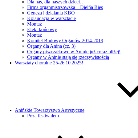
Dla nas, dla naszych dzieci…
Firma organmistrzowska – Dielňa Bies
Geneza i działania KBO
Kolaudacja w warsztacie
Montaż
Efekt końcowy
Montaż
Komitet Budowy Organów 2014-2019
Organy dla Anina (cz. 3)
Organy piszczałkowe w Aninie już coraz bliżej!
Organy w Aninie stają się rzeczywistością
Warsztaty chóralne 25-26.10.2025!
Anińskie Towarzystwo Artystyczne
Poza festiwalem