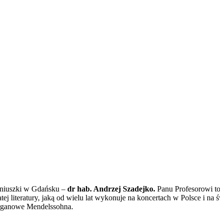
oniuszki w Gdańsku –
dr hab. Andrzej Szadejko.
Panu Profesorowi to
ej literatury, jaką od wielu lat wykonuje na koncertach w Polsce i n
organowe Mendelssohna.