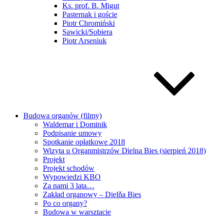
Ks. prof. B. Migut
Pasternak i goście
Piotr Chromiński
Sawicki/Sobiera
Piotr Arseniuk
Budowa organów (filmy)
Waldemar i Dominik
Podpisanie umowy
Spotkanie opłatkowe 2018
Wizyta u Organmistrzów Dielna Bies (sierpień 2018)
Projekt
Projekt schodów
Wypowiedzi KBO
Za nami 3 lata…
Zakład organowy – Dielňa Bies
Po co organy?
Budowa w warsztacie