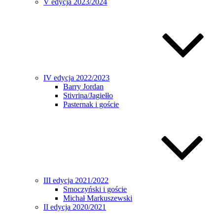
V edycja 2023/2024
IV edycja 2022/2023
Barry Jordan
Stivriņa/Jagiełło
Pasternak i goście
III edycja 2021/2022
Smoczyński i goście
Michał Markuszewski
II edycja 2020/2021