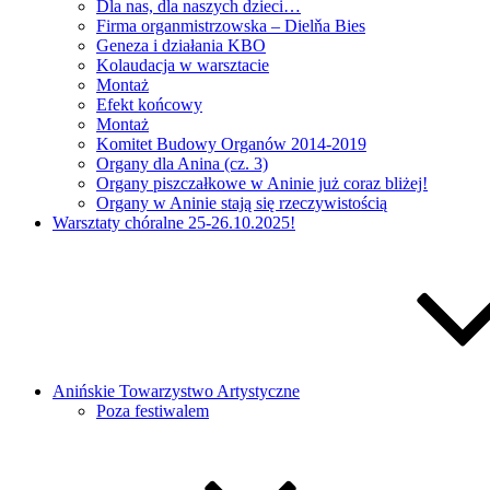
Dla nas, dla naszych dzieci…
Firma organmistrzowska – Dielňa Bies
Geneza i działania KBO
Kolaudacja w warsztacie
Montaż
Efekt końcowy
Montaż
Komitet Budowy Organów 2014-2019
Organy dla Anina (cz. 3)
Organy piszczałkowe w Aninie już coraz bliżej!
Organy w Aninie stają się rzeczywistością
Warsztaty chóralne 25-26.10.2025!
Anińskie Towarzystwo Artystyczne
Poza festiwalem