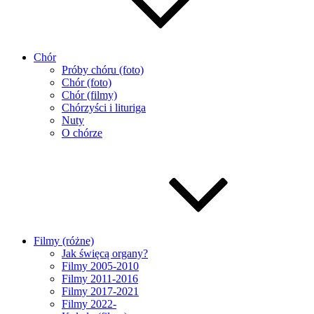
Chór
Próby chóru (foto)
Chór (foto)
Chór (filmy)
Chórzyści i lituriga
Nuty
O chórze
Filmy (różne)
Jak święcą organy?
Filmy 2005-2010
Filmy 2011-2016
Filmy 2017-2021
Filmy 2022-