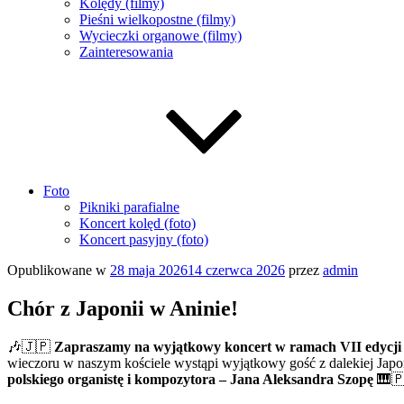
Kolędy (filmy)
Pieśni wielkopostne (filmy)
Wycieczki organowe (filmy)
Zainteresowania
Foto
Pikniki parafialne
Koncert kolęd (foto)
Koncert pasyjny (foto)
Opublikowane w
28 maja 2026
14 czerwca 2026
przez
admin
Chór z Japonii w Aninie!
🎶🇯🇵
Zapraszamy na wyjątkowy koncert w ramach VII edycj
wieczoru w naszym kościele wystąpi wyjątkowy gość z dalekiej Japo
polskiego organistę i kompozytora – Jana Aleksandra Szopę
🎹🇵