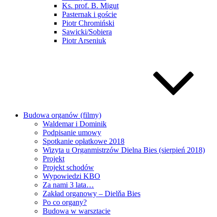
Ks. prof. B. Migut
Pasternak i goście
Piotr Chromiński
Sawicki/Sobiera
Piotr Arseniuk
Budowa organów (filmy)
Waldemar i Dominik
Podpisanie umowy
Spotkanie opłatkowe 2018
Wizyta u Organmistrzów Dielna Bies (sierpień 2018)
Projekt
Projekt schodów
Wypowiedzi KBO
Za nami 3 lata…
Zakład organowy – Dielňa Bies
Po co organy?
Budowa w warsztacie