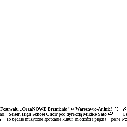
i Festiwalu „OrgaNOWE Brzmienia” w Warszawie-Aninie!
🇵🇱🎶
nii –
Seisen High School Choir
pod dyrekcją
Mikiko Sato
🎼🇯🇵 Us
 To będzie muzyczne spotkanie kultur, młodości i piękna – pełne w